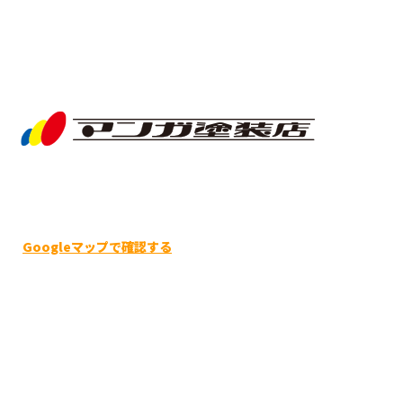
会社概要
ブログ
サイトマップ
お問い合わせ
〒649-0316
和歌山県有田市宮崎町203-3
Googleマップで確認する
TEL / FAX 0737-23-8515
塗装工事・防水工事は和歌山県有田市のマンガ塗装店にお任
Copyright © 和歌山県有田市のマンガ塗装店は外壁塗装をはじめ塗装工事