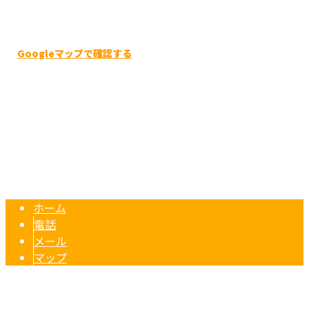
〒649-0316
和歌山県有田市宮崎町203-3
Googleマップで確認する
TEL / FAX 0737-23-8515
塗装工事・防水工事は和歌山県有田市のマンガ塗装店にお任
Copyright © 和歌山県有田市のマンガ塗装店は外壁塗装をはじめ塗装工事
や防水工事にご対応！. All rights reserved.
ホーム
電話
メール
マップ